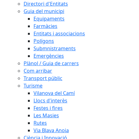
Directori d'Entitats
Guia del municipi
Equipaments
Farmàcies
Entitats i associacions
Polígons
Submnistraments
Emergències
Plànol / Guia de carrers
Com arribar
Transport públic
Turisme
Vilanova del Camí
Llocs d'interès
Festes i fires
Les Masies
Rutes
Via Blava Anoia
Ciència i Innovació