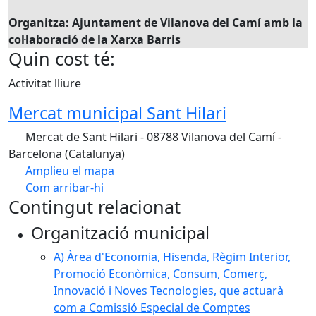
Organitza: Ajuntament de Vilanova del Camí amb la
col·laboració de la Xarxa Barris
Quin cost té:
Activitat lliure
Mercat municipal Sant Hilari
Mercat de Sant Hilari - 08788 Vilanova del Camí -
Barcelona (Catalunya)
Amplieu el mapa
Com arribar-hi
Leaflet
| ©
OpenStreetMap
contributors
Contingut relacionat
+
Organització municipal
−
A) Àrea d'Economia, Hisenda, Règim Interior,
Promoció Econòmica, Consum, Comerç,
Innovació i Noves Tecnologies, que actuarà
com a Comissió Especial de Comptes