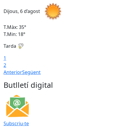
Dijous, 6 d’agost
D
T.Màx: 35°
T
T.Min: 18°
T
Tarda
T
1
2
Anterior
Següent
Butlletí digital
Subscriu-te