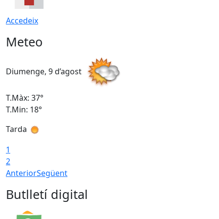
Accedeix
Meteo
Diumenge, 9 d’agost
D
T.Màx: 37°
T
T.Min: 18°
T
Tarda
T
1
2
Anterior
Següent
Butlletí digital