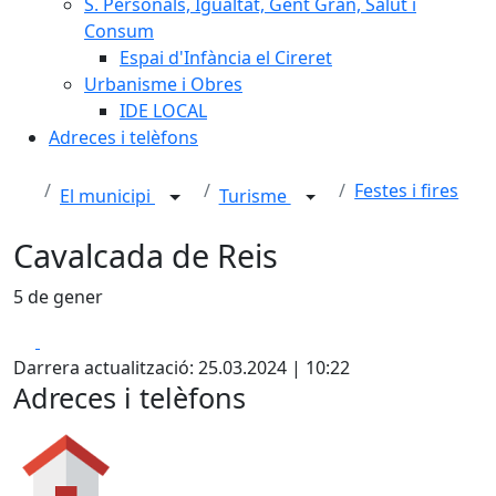
S. Personals, Igualtat, Gent Gran, Salut i
Consum
Espai d'Infància el Cireret
Urbanisme i Obres
IDE LOCAL
Adreces i telèfons
Festes i fires
El municipi
Turisme
Cavalcada de Reis
5 de gener
Facebook
X
Darrera actualització: 25.03.2024 | 10:22
Adreces i telèfons