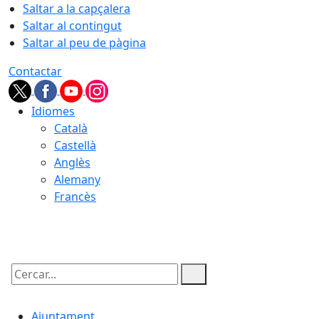
Saltar a la capçalera
Saltar al contingut
Saltar al peu de pàgina
Contactar
Idiomes
Català
Castellà
Anglès
Alemany
Francès
09.08.2026 | 05:49
Cercar:
Ajuntament