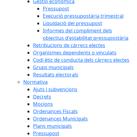
Gestió econòmica
Pressupost
Execució pressupostària trimestral
Liquidació del pressupost
Informes del compliment dels
objectius d'estabilitat pressupostària
Retribucions de càrrecs electes
Organismes dependents o vinculats
Codi ètic de conducta dels càrrecs electes
Grups municipals
Resultats electorals
Normativa
Ajuts i subvencions
Decrets
Mocions
Ordenances Fiscals
Ordenances Municipals
Plans municipals
Pressupost