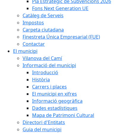
Pla Estratègic de Subvencions 2026
Fons Next Generation UE
Catàleg de Serveis
Impostos
Carpeta ciutadana
Finestreta Única Empresarial (FUE)
Contactar
El municipi
Vilanova del Camí
Informació del municipi
Introducció
Història
Carrers i places
El municipi en xifres
Informació geogràfica
Dades estadístiques
Mapa de Patrimoni Cultural
Directori d'Entitats
Guia del municipi