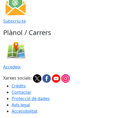
Subscriu-te
Plànol / Carrers
Accedeix
Xarxes socials:
Crèdits
Contactar
Protecció de dades
Avís legal
Accessibilitat