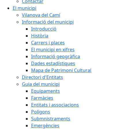
Contactar
El municipi
Vilanova del Camí
Informació del municipi
Introducció
Història
Carrers i places
El municipi en xifres
Informació geogràfica
Dades estadístiques
Mapa de Patrimoni Cultural
Directori d'Entitats
Guia del municipi
Equipaments
Farmàcies
Entitats i associacions
Polígons
Submnistraments
Emergències