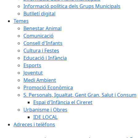
Informació política dels Grups Municipals
Butlletí digital
Temes
Benestar Animal
Comunicació
Consell d'Infants
Cultura i Festes
Educació i Infància
Esports
Joventut
Medi Ambient
Promoció Econòmica
S. Personals, Igualtat, Gent Gran, Salut i Consum
Espai d'Infància el Cireret
Urbanisme i Obres
IDE LOCAL
Adreces i telèfons