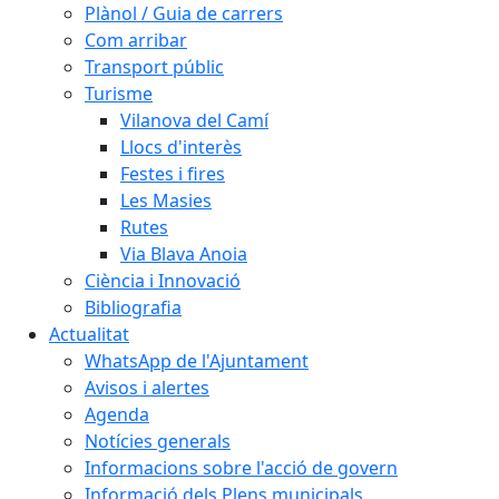
Plànol / Guia de carrers
Com arribar
Transport públic
Turisme
Vilanova del Camí
Llocs d'interès
Festes i fires
Les Masies
Rutes
Via Blava Anoia
Ciència i Innovació
Bibliografia
Actualitat
WhatsApp de l'Ajuntament
Avisos i alertes
Agenda
Notícies generals
Informacions sobre l'acció de govern
Informació dels Plens municipals