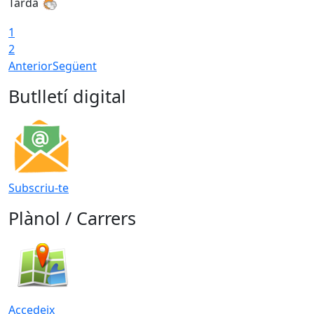
Tarda
T
1
2
Anterior
Següent
Butlletí digital
Subscriu-te
Plànol / Carrers
Accedeix