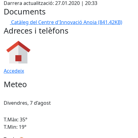
Darrera actualització: 27.01.2020 | 20:33
Documents
Catàleg del Centre d'Innovació Anoia
(841.42KB)
Adreces i telèfons
Accedeix
Meteo
Divendres, 7 d’agost
D
T.Màx: 35°
T
T.Min: 19°
T