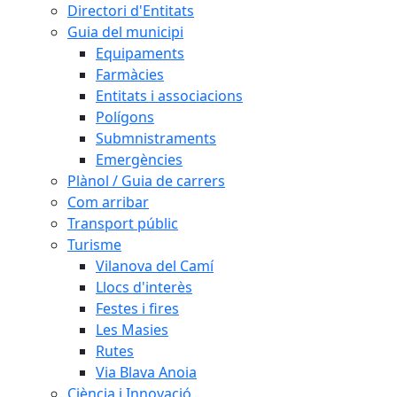
Directori d'Entitats
Guia del municipi
Equipaments
Farmàcies
Entitats i associacions
Polígons
Submnistraments
Emergències
Plànol / Guia de carrers
Com arribar
Transport públic
Turisme
Vilanova del Camí
Llocs d'interès
Festes i fires
Les Masies
Rutes
Via Blava Anoia
Ciència i Innovació