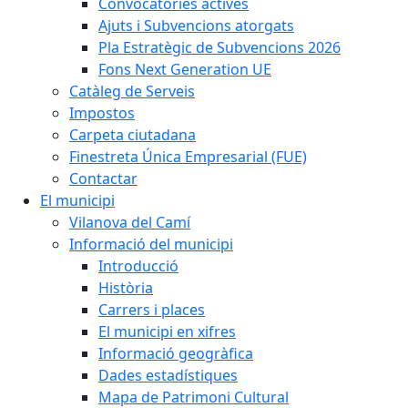
Convocatòries actives
Ajuts i Subvencions atorgats
Pla Estratègic de Subvencions 2026
Fons Next Generation UE
Catàleg de Serveis
Impostos
Carpeta ciutadana
Finestreta Única Empresarial (FUE)
Contactar
El municipi
Vilanova del Camí
Informació del municipi
Introducció
Història
Carrers i places
El municipi en xifres
Informació geogràfica
Dades estadístiques
Mapa de Patrimoni Cultural