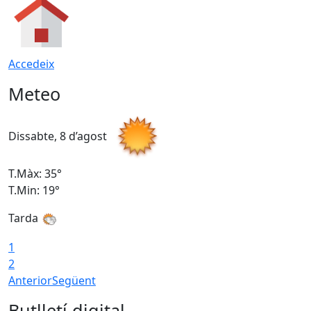
Accedeix
Meteo
Dissabte, 8 d’agost
D
T.Màx: 35°
T
T.Min: 19°
T
Tarda
1
2
Anterior
Següent
Butlletí digital