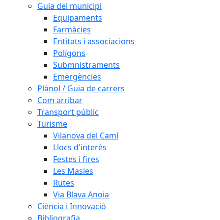
Guia del municipi
Equipaments
Farmàcies
Entitats i associacions
Polígons
Submnistraments
Emergències
Plànol / Guia de carrers
Com arribar
Transport públic
Turisme
Vilanova del Camí
Llocs d'interès
Festes i fires
Les Masies
Rutes
Via Blava Anoia
Ciència i Innovació
Bibliografia