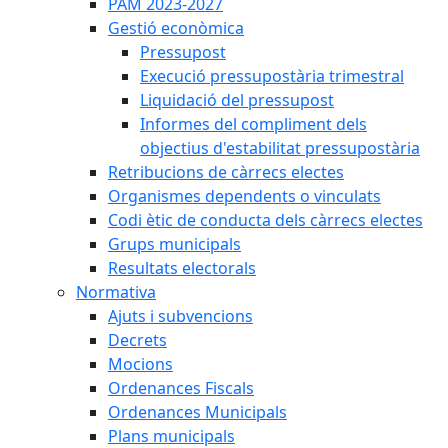
PAM 2023-2027
Gestió econòmica
Pressupost
Execució pressupostària trimestral
Liquidació del pressupost
Informes del compliment dels
objectius d'estabilitat pressupostària
Retribucions de càrrecs electes
Organismes dependents o vinculats
Codi ètic de conducta dels càrrecs electes
Grups municipals
Resultats electorals
Normativa
Ajuts i subvencions
Decrets
Mocions
Ordenances Fiscals
Ordenances Municipals
Plans municipals