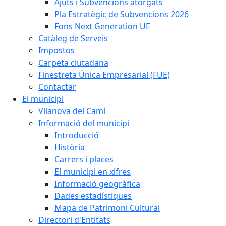
Ajuts i Subvencions atorgats
Pla Estratègic de Subvencions 2026
Fons Next Generation UE
Catàleg de Serveis
Impostos
Carpeta ciutadana
Finestreta Única Empresarial (FUE)
Contactar
El municipi
Vilanova del Camí
Informació del municipi
Introducció
Història
Carrers i places
El municipi en xifres
Informació geogràfica
Dades estadístiques
Mapa de Patrimoni Cultural
Directori d'Entitats