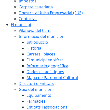
Impostos
Carpeta ciutadana
Finestreta Única Empresarial (FUE)
Contactar
El municipi
Vilanova del Camí
Informació del municipi
Introducció
Història
Carrers i places
El municipi en xifres
Informació geogràfica
Dades estadístiques
Mapa de Patrimoni Cultural
Directori d'Entitats
Guia del municipi
Equipaments
Farmàcies
Entitats i associacions