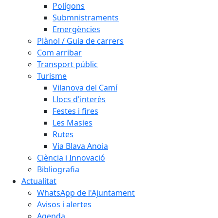
Polígons
Submnistraments
Emergències
Plànol / Guia de carrers
Com arribar
Transport públic
Turisme
Vilanova del Camí
Llocs d'interès
Festes i fires
Les Masies
Rutes
Via Blava Anoia
Ciència i Innovació
Bibliografia
Actualitat
WhatsApp de l'Ajuntament
Avisos i alertes
Agenda