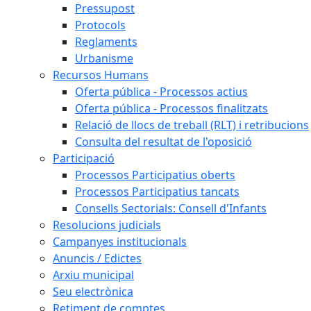
Pressupost
Protocols
Reglaments
Urbanisme
Recursos Humans
Oferta pública - Processos actius
Oferta pública - Processos finalitzats
Relació de llocs de treball (RLT) i retribucions
Consulta del resultat de l'oposició
Participació
Processos Participatius oberts
Processos Participatius tancats
Consells Sectorials: Consell d'Infants
Resolucions judicials
Campanyes institucionals
Anuncis / Edictes
Arxiu municipal
Seu electrònica
Retiment de comptes