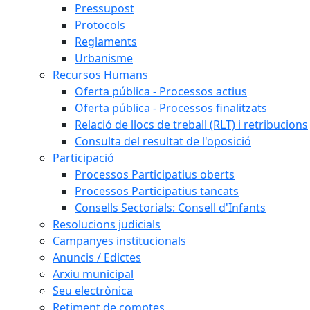
Pressupost
Protocols
Reglaments
Urbanisme
Recursos Humans
Oferta pública - Processos actius
Oferta pública - Processos finalitzats
Relació de llocs de treball (RLT) i retribucions
Consulta del resultat de l'oposició
Participació
Processos Participatius oberts
Processos Participatius tancats
Consells Sectorials: Consell d'Infants
Resolucions judicials
Campanyes institucionals
Anuncis / Edictes
Arxiu municipal
Seu electrònica
Retiment de comptes