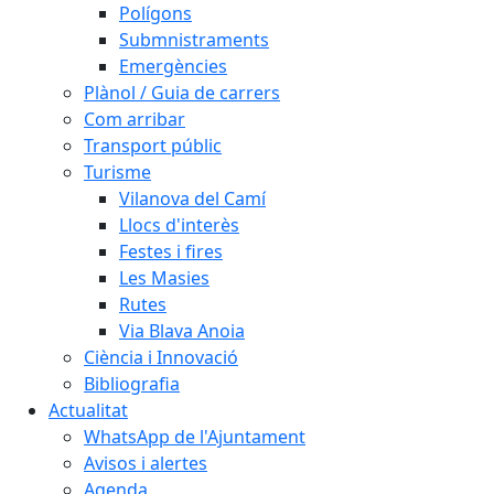
Polígons
Submnistraments
Emergències
Plànol / Guia de carrers
Com arribar
Transport públic
Turisme
Vilanova del Camí
Llocs d'interès
Festes i fires
Les Masies
Rutes
Via Blava Anoia
Ciència i Innovació
Bibliografia
Actualitat
WhatsApp de l'Ajuntament
Avisos i alertes
Agenda