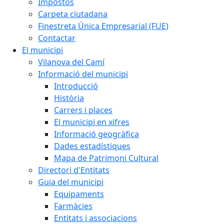
Impostos
Carpeta ciutadana
Finestreta Única Empresarial (FUE)
Contactar
El municipi
Vilanova del Camí
Informació del municipi
Introducció
Història
Carrers i places
El municipi en xifres
Informació geogràfica
Dades estadístiques
Mapa de Patrimoni Cultural
Directori d'Entitats
Guia del municipi
Equipaments
Farmàcies
Entitats i associacions