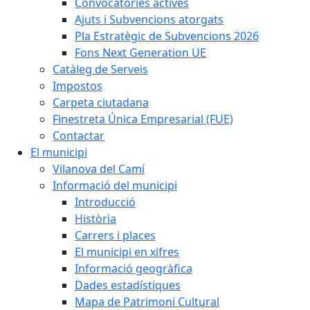
Convocatòries actives
Ajuts i Subvencions atorgats
Pla Estratègic de Subvencions 2026
Fons Next Generation UE
Catàleg de Serveis
Impostos
Carpeta ciutadana
Finestreta Única Empresarial (FUE)
Contactar
El municipi
Vilanova del Camí
Informació del municipi
Introducció
Història
Carrers i places
El municipi en xifres
Informació geogràfica
Dades estadístiques
Mapa de Patrimoni Cultural