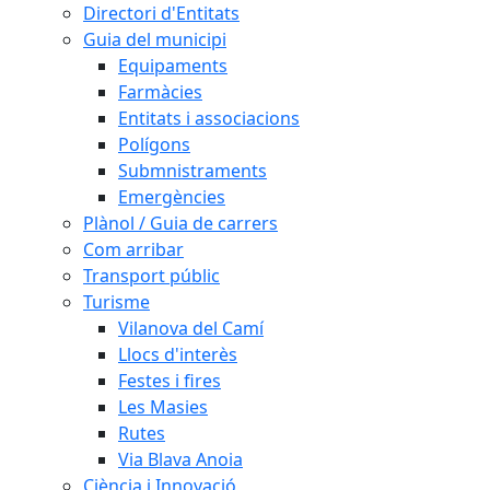
Directori d'Entitats
Guia del municipi
Equipaments
Farmàcies
Entitats i associacions
Polígons
Submnistraments
Emergències
Plànol / Guia de carrers
Com arribar
Transport públic
Turisme
Vilanova del Camí
Llocs d'interès
Festes i fires
Les Masies
Rutes
Via Blava Anoia
Ciència i Innovació