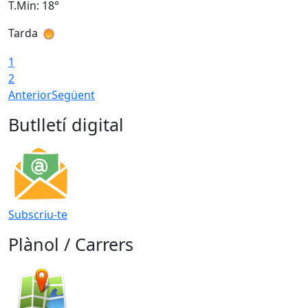
T.Min: 18°
T
Tarda
T
1
2
Anterior
Següent
Butlletí digital
Subscriu-te
Plànol / Carrers