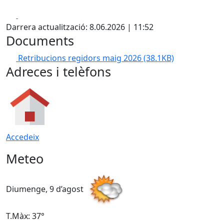
Facebook
X
Darrera actualització: 8.06.2026 | 11:52
Documents
Retribucions regidors maig 2026
(38.1KB)
Adreces i telèfons
Accedeix
Meteo
Diumenge, 9 d’agost
D
T.Màx: 37°
T