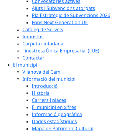
Convocatòries actives
Ajuts i Subvencions atorgats
Pla Estratègic de Subvencions 2026
Fons Next Generation UE
Catàleg de Serveis
Impostos
Carpeta ciutadana
Finestreta Única Empresarial (FUE)
Contactar
El municipi
Vilanova del Camí
Informació del municipi
Introducció
Història
Carrers i places
El municipi en xifres
Informació geogràfica
Dades estadístiques
Mapa de Patrimoni Cultural