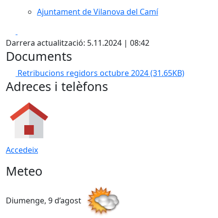
Ajuntament de Vilanova del Camí
Facebook
X
Darrera actualització: 5.11.2024 | 08:42
Documents
Retribucions regidors octubre 2024
(31.65KB)
Adreces i telèfons
Accedeix
Meteo
Diumenge, 9 d’agost
D