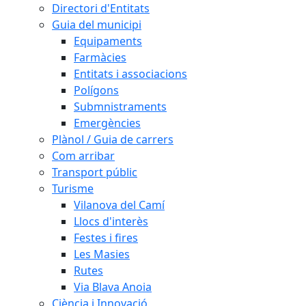
Directori d'Entitats
Guia del municipi
Equipaments
Farmàcies
Entitats i associacions
Polígons
Submnistraments
Emergències
Plànol / Guia de carrers
Com arribar
Transport públic
Turisme
Vilanova del Camí
Llocs d'interès
Festes i fires
Les Masies
Rutes
Via Blava Anoia
Ciència i Innovació