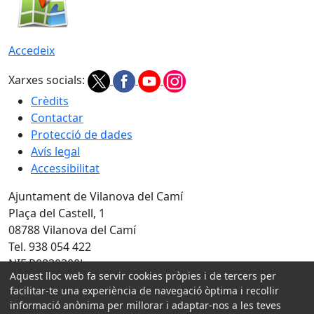
Accedeix
Xarxes socials:
Crèdits
Contactar
Protecció de dades
Avís legal
Accessibilitat
Ajuntament de Vilanova del Camí
Plaça del Castell, 1
08788 Vilanova del Camí
Tel. 938 054 422
NIF P0830300J
Aquest lloc web fa servir cookies pròpies i de tercers per
Amb la col·laboració de:
facilitar-te una experiència de navegació òptima i recollir
informació anònima per millorar i adaptar-nos a les teves