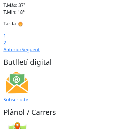
T.Màx: 37°
T
T.Min: 18°
T
Tarda
T
1
2
Anterior
Següent
Butlletí digital
Subscriu-te
Plànol / Carrers