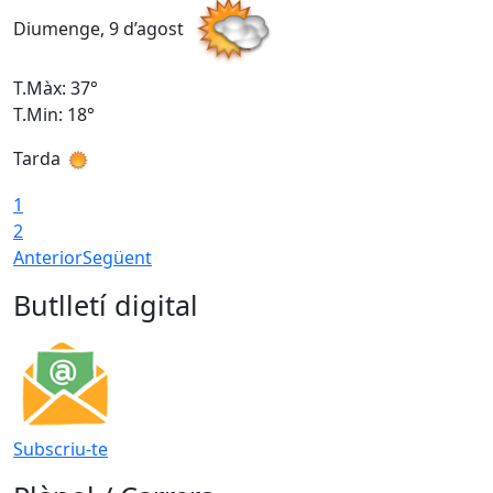
Diumenge, 9 d’agost
D
T.Màx: 37°
T
T.Min: 18°
T
Tarda
T
1
2
Anterior
Següent
Butlletí digital
Subscriu-te