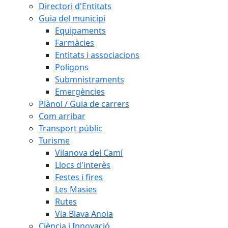
Directori d'Entitats
Guia del municipi
Equipaments
Farmàcies
Entitats i associacions
Polígons
Submnistraments
Emergències
Plànol / Guia de carrers
Com arribar
Transport públic
Turisme
Vilanova del Camí
Llocs d'interès
Festes i fires
Les Masies
Rutes
Via Blava Anoia
Ciència i Innovació