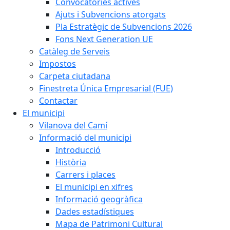
Convocatòries actives
Ajuts i Subvencions atorgats
Pla Estratègic de Subvencions 2026
Fons Next Generation UE
Catàleg de Serveis
Impostos
Carpeta ciutadana
Finestreta Única Empresarial (FUE)
Contactar
El municipi
Vilanova del Camí
Informació del municipi
Introducció
Història
Carrers i places
El municipi en xifres
Informació geogràfica
Dades estadístiques
Mapa de Patrimoni Cultural