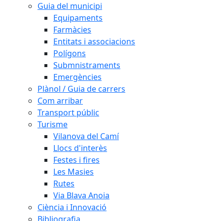
Guia del municipi
Equipaments
Farmàcies
Entitats i associacions
Polígons
Submnistraments
Emergències
Plànol / Guia de carrers
Com arribar
Transport públic
Turisme
Vilanova del Camí
Llocs d'interès
Festes i fires
Les Masies
Rutes
Via Blava Anoia
Ciència i Innovació
Bibliografia