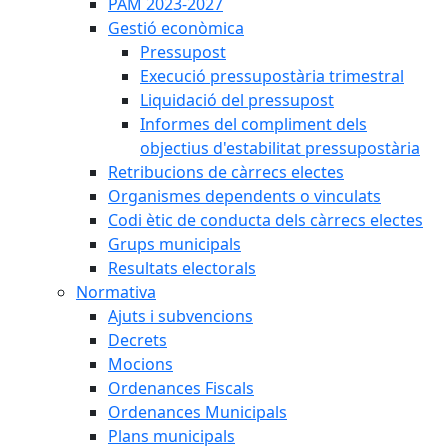
PAM 2023-2027
Gestió econòmica
Pressupost
Execució pressupostària trimestral
Liquidació del pressupost
Informes del compliment dels
objectius d'estabilitat pressupostària
Retribucions de càrrecs electes
Organismes dependents o vinculats
Codi ètic de conducta dels càrrecs electes
Grups municipals
Resultats electorals
Normativa
Ajuts i subvencions
Decrets
Mocions
Ordenances Fiscals
Ordenances Municipals
Plans municipals