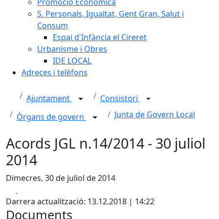
Promoció Econòmica
S. Personals, Igualtat, Gent Gran, Salut i
Consum
Espai d'Infància el Cireret
Urbanisme i Obres
IDE LOCAL
Adreces i telèfons
Ajuntament
Consistori
Junta de Govern Local
Òrgans de govern
Acords JGL n.14/2014 - 30 juliol
2014
Dimecres, 30 de juliol de 2014
Facebook
X
Darrera actualització: 13.12.2018 | 14:22
Documents