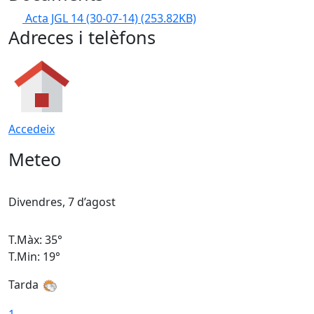
Acta JGL 14 (30-07-14)
(253.82KB)
Adreces i telèfons
Accedeix
Meteo
Divendres, 7 d’agost
D
T.Màx: 35°
T
T.Min: 19°
T
Tarda
T
1