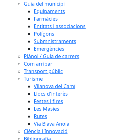
Guia del municipi
Equipaments
Farmàcies
Entitats i associacions
Polígons
Submnistraments
Emergències
Plànol / Guia de carrers
Com arribar
Transport públic
Turisme
Vilanova del Camí
Llocs d'interès
Festes i fires
Les Masies
Rutes
Via Blava Anoia
Ciència i Innovació
Bibliografia