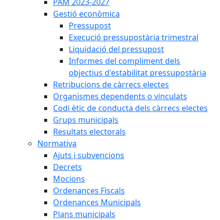
PAM 2023-2027
Gestió econòmica
Pressupost
Execució pressupostària trimestral
Liquidació del pressupost
Informes del compliment dels
objectius d'estabilitat pressupostària
Retribucions de càrrecs electes
Organismes dependents o vinculats
Codi ètic de conducta dels càrrecs electes
Grups municipals
Resultats electorals
Normativa
Ajuts i subvencions
Decrets
Mocions
Ordenances Fiscals
Ordenances Municipals
Plans municipals