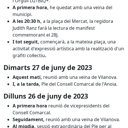
l'Orgull LGTBIQ+.
A primera hora,
he quedat amb una veïna del
municipi.
A les 20:30 h,
a la plaça del Mercat, la regidora
Judith Ranz farà la lectura de manifest
commemorant el 28J.
I tot seguit,
començarà, a la mateixa plaça, una
activitat d'expressió artística amb la realització d'un
grafiti col·lectiu
.
Dimarts 27 de juny de 2023
Aquest matí,
reunió amb una veïna de Vilanova.
I, a la tarda,
Ple del Consell Comarcal de l'Anoia.
Dilluns 26 de juny de 2023
A primera hora
reunió de vicepresidents del
Consell Comarcal.
Seguidament,
reunió amb una veïna de Vilanova.
Al migdia,
sessió extraordinària del Ple per al