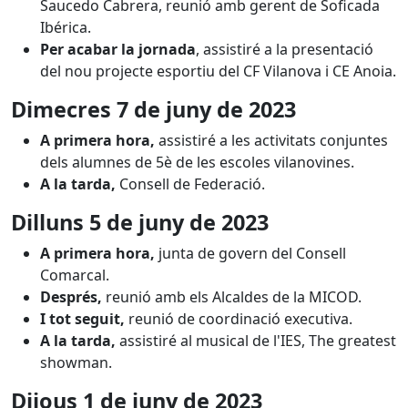
Saucedo Cabrera, reunió amb gerent de Soficada
Ibérica.
Per acabar la jornada
, assistiré a la presentació
del nou projecte esportiu del CF Vilanova i CE Anoia.
Dimecres 7 de juny de 2023
A primera hora,
assistiré a les activitats conjuntes
dels alumnes de 5è de les escoles vilanovines.
A la tarda,
Consell de Federació.
Dilluns 5 de juny de 2023
A primera hora,
junta de govern del Consell
Comarcal.
Després,
reunió amb els Alcaldes de la MICOD.
I tot seguit,
reunió de coordinació executiva.
A la tarda,
assistiré al musical de l'IES, The greatest
showman.
Dijous 1 de juny de 2023