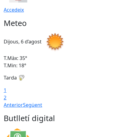
Accedeix
Meteo
Dijous, 6 d’agost
D
T.Màx: 35°
T
T.Min: 18°
T
Tarda
T
1
2
Anterior
Següent
Butlletí digital