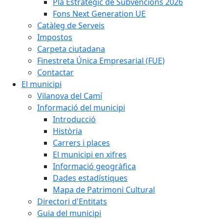
Pla Estratègic de Subvencions 2026
Fons Next Generation UE
Catàleg de Serveis
Impostos
Carpeta ciutadana
Finestreta Única Empresarial (FUE)
Contactar
El municipi
Vilanova del Camí
Informació del municipi
Introducció
Història
Carrers i places
El municipi en xifres
Informació geogràfica
Dades estadístiques
Mapa de Patrimoni Cultural
Directori d'Entitats
Guia del municipi