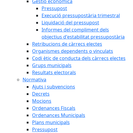
Gestió econòmica
Pressupost
Execució pressupostària trimestral
Liquidació del pressupost
Informes del compliment dels
objectius d'estabilitat pressupostària
Retribucions de càrrecs electes
Organismes dependents o vinculats
Codi ètic de conducta dels càrrecs electes
Grups municipals
Resultats electorals
Normativa
Ajuts i subvencions
Decrets
Mocions
Ordenances Fiscals
Ordenances Municipals
Plans municipals
Pressupost