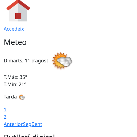
Accedeix
Meteo
Dimarts, 11 d’agost
D
T.Màx: 35°
T
T.Min: 21°
T
Tarda
T
1
2
Anterior
Següent