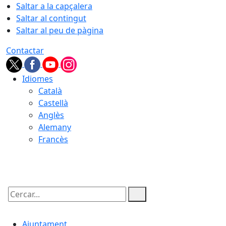
Saltar a la capçalera
Saltar al contingut
Saltar al peu de pàgina
Contactar
Idiomes
Català
Castellà
Anglès
Alemany
Francès
10.08.2026 | 19:16
Cercar:
Ajuntament