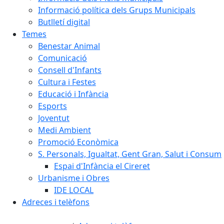
Informació política dels Grups Municipals
Butlletí digital
Temes
Benestar Animal
Comunicació
Consell d'Infants
Cultura i Festes
Educació i Infància
Esports
Joventut
Medi Ambient
Promoció Econòmica
S. Personals, Igualtat, Gent Gran, Salut i Consum
Espai d'Infància el Cireret
Urbanisme i Obres
IDE LOCAL
Adreces i telèfons