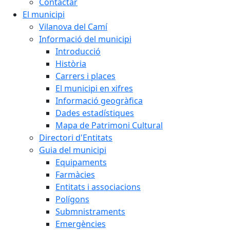
Contactar
El municipi
Vilanova del Camí
Informació del municipi
Introducció
Història
Carrers i places
El municipi en xifres
Informació geogràfica
Dades estadístiques
Mapa de Patrimoni Cultural
Directori d'Entitats
Guia del municipi
Equipaments
Farmàcies
Entitats i associacions
Polígons
Submnistraments
Emergències