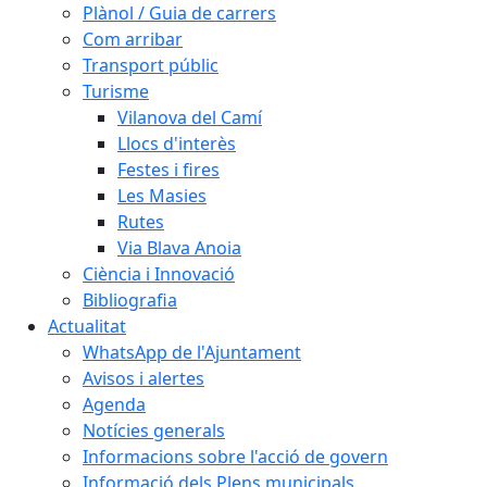
Plànol / Guia de carrers
Com arribar
Transport públic
Turisme
Vilanova del Camí
Llocs d'interès
Festes i fires
Les Masies
Rutes
Via Blava Anoia
Ciència i Innovació
Bibliografia
Actualitat
WhatsApp de l'Ajuntament
Avisos i alertes
Agenda
Notícies generals
Informacions sobre l'acció de govern
Informació dels Plens municipals