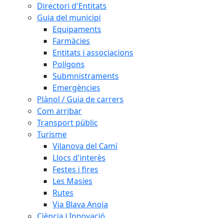
Directori d'Entitats
Guia del municipi
Equipaments
Farmàcies
Entitats i associacions
Polígons
Submnistraments
Emergències
Plànol / Guia de carrers
Com arribar
Transport públic
Turisme
Vilanova del Camí
Llocs d'interès
Festes i fires
Les Masies
Rutes
Via Blava Anoia
Ciència i Innovació