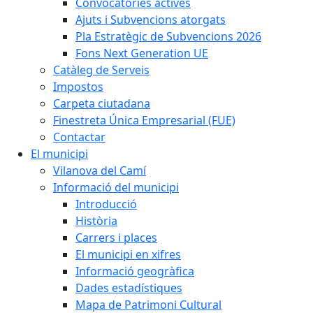
Convocatòries actives
Ajuts i Subvencions atorgats
Pla Estratègic de Subvencions 2026
Fons Next Generation UE
Catàleg de Serveis
Impostos
Carpeta ciutadana
Finestreta Única Empresarial (FUE)
Contactar
El municipi
Vilanova del Camí
Informació del municipi
Introducció
Història
Carrers i places
El municipi en xifres
Informació geogràfica
Dades estadístiques
Mapa de Patrimoni Cultural