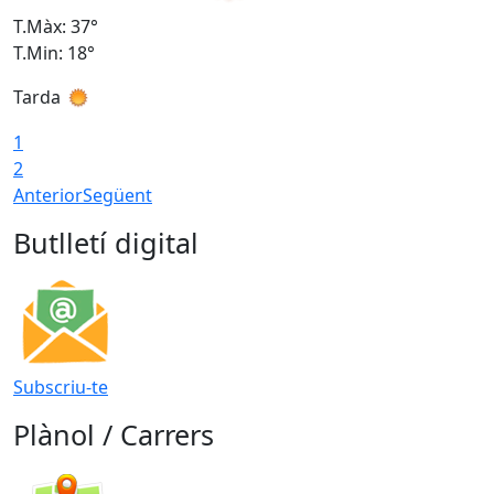
T.Màx: 37°
T
T.Min: 18°
T
Tarda
T
1
2
Anterior
Següent
Butlletí digital
Subscriu-te
Plànol / Carrers