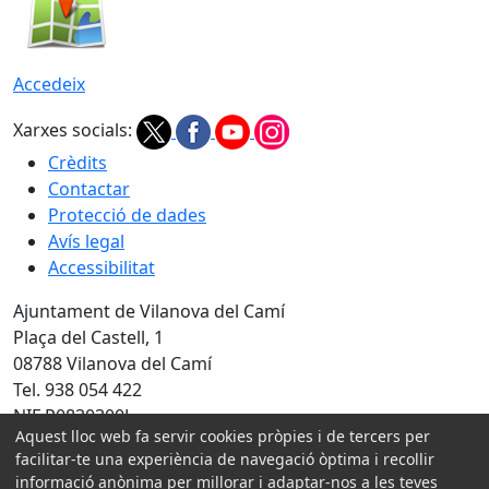
Accedeix
Xarxes socials:
Crèdits
Contactar
Protecció de dades
Avís legal
Accessibilitat
Ajuntament de Vilanova del Camí
Plaça del Castell, 1
08788 Vilanova del Camí
Tel. 938 054 422
NIF P0830300J
Aquest lloc web fa servir cookies pròpies i de tercers per
Amb la col·laboració de:
facilitar-te una experiència de navegació òptima i recollir
informació anònima per millorar i adaptar-nos a les teves