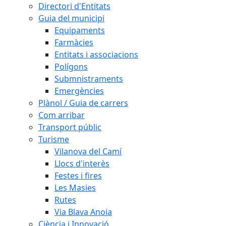
Directori d'Entitats
Guia del municipi
Equipaments
Farmàcies
Entitats i associacions
Polígons
Submnistraments
Emergències
Plànol / Guia de carrers
Com arribar
Transport públic
Turisme
Vilanova del Camí
Llocs d'interès
Festes i fires
Les Masies
Rutes
Via Blava Anoia
Ciència i Innovació