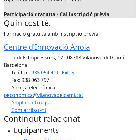
Participació gratuïta · Cal inscripció prèvia
Quin cost té:
Formació gratuïta amb inscripció prèvia
Centre d'Innovació Anoia
c/ dels Impressors, 12 - 08788 Vilanova del Camí -
Barcelona
Telèfon:
938 054 411- Ext. 5
Fax: 938 063 797
Adreça electrònica:
peconomica@vilanovadelcami.cat
Amplieu el mapa
Com arribar-hi
Leaflet
| ©
OpenStreetMap
contributors
Contingut relacionat
+
Equipaments
−