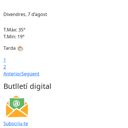
Divendres, 7 d’agost
D
T.Màx: 35°
T
T.Min: 19°
T
Tarda
T
1
2
Anterior
Següent
Butlletí digital
Subscriu-te