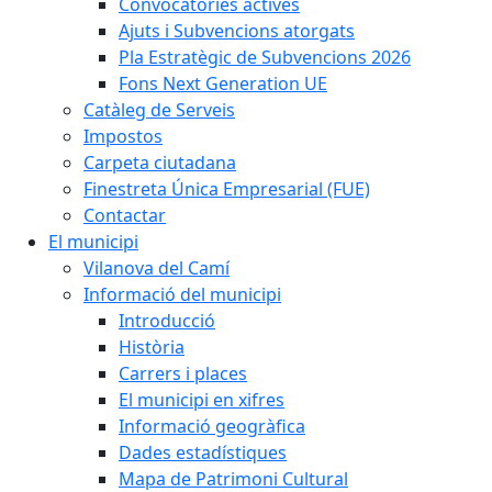
Convocatòries actives
Ajuts i Subvencions atorgats
Pla Estratègic de Subvencions 2026
Fons Next Generation UE
Catàleg de Serveis
Impostos
Carpeta ciutadana
Finestreta Única Empresarial (FUE)
Contactar
El municipi
Vilanova del Camí
Informació del municipi
Introducció
Història
Carrers i places
El municipi en xifres
Informació geogràfica
Dades estadístiques
Mapa de Patrimoni Cultural