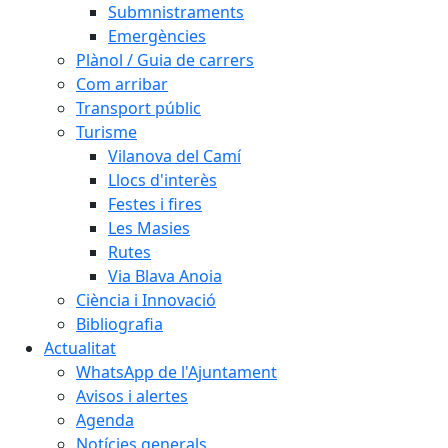
Submnistraments
Emergències
Plànol / Guia de carrers
Com arribar
Transport públic
Turisme
Vilanova del Camí
Llocs d'interès
Festes i fires
Les Masies
Rutes
Via Blava Anoia
Ciència i Innovació
Bibliografia
Actualitat
WhatsApp de l'Ajuntament
Avisos i alertes
Agenda
Notícies generals