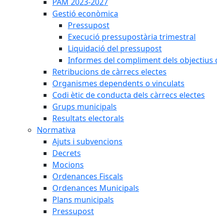
PAM 2023-2027
Gestió econòmica
Pressupost
Execució pressupostària trimestral
Liquidació del pressupost
Informes del compliment dels objectius d
Retribucions de càrrecs electes
Organismes dependents o vinculats
Codi ètic de conducta dels càrrecs electes
Grups municipals
Resultats electorals
Normativa
Ajuts i subvencions
Decrets
Mocions
Ordenances Fiscals
Ordenances Municipals
Plans municipals
Pressupost