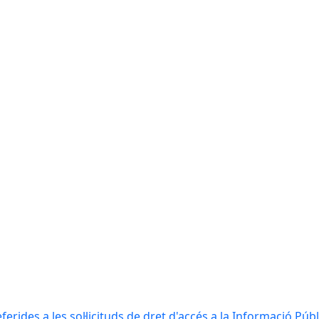
erides a les sol·licituds de dret d'accés a la Informació Públ