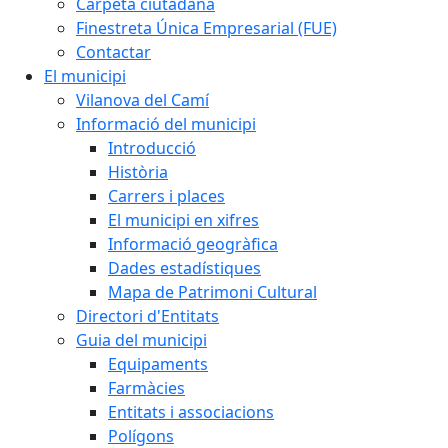
Carpeta ciutadana
Finestreta Única Empresarial (FUE)
Contactar
El municipi
Vilanova del Camí
Informació del municipi
Introducció
Història
Carrers i places
El municipi en xifres
Informació geogràfica
Dades estadístiques
Mapa de Patrimoni Cultural
Directori d'Entitats
Guia del municipi
Equipaments
Farmàcies
Entitats i associacions
Polígons