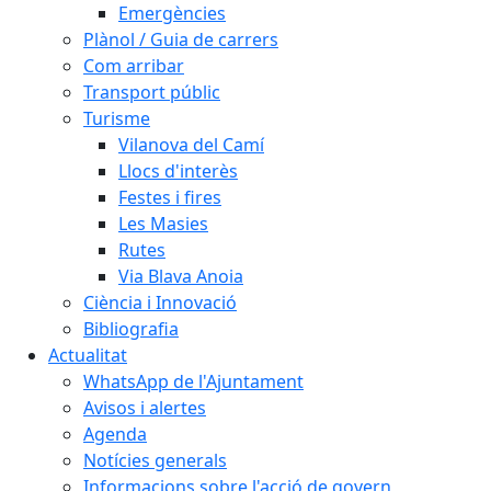
Emergències
Plànol / Guia de carrers
Com arribar
Transport públic
Turisme
Vilanova del Camí
Llocs d'interès
Festes i fires
Les Masies
Rutes
Via Blava Anoia
Ciència i Innovació
Bibliografia
Actualitat
WhatsApp de l'Ajuntament
Avisos i alertes
Agenda
Notícies generals
Informacions sobre l'acció de govern