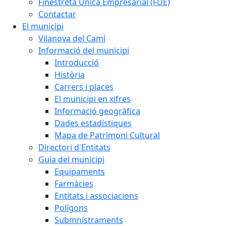
Finestreta Única Empresarial (FUE)
Contactar
El municipi
Vilanova del Camí
Informació del municipi
Introducció
Història
Carrers i places
El municipi en xifres
Informació geogràfica
Dades estadístiques
Mapa de Patrimoni Cultural
Directori d'Entitats
Guia del municipi
Equipaments
Farmàcies
Entitats i associacions
Polígons
Submnistraments