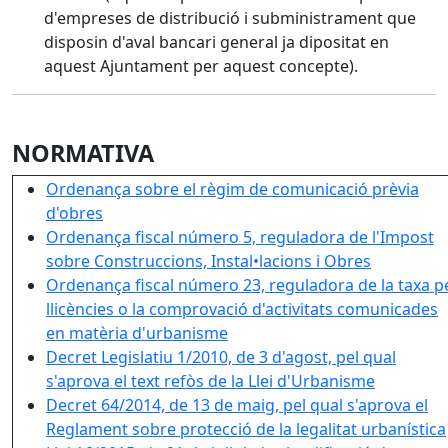
d'empreses de distribució i subministrament que
disposin d'aval bancari general ja dipositat en
aquest Ajuntament per aquest concepte).
NORMATIVA
Ordenança sobre el règim de comunicació prèvia
d'obres
Ordenança fiscal número 5, reguladora de l'Impost
sobre Construccions, Instal•lacions i Obres
Ordenança fiscal número 23, reguladora de la taxa p
llicències o la comprovació d'activitats comunicades
en matèria d'urbanisme
Decret Legislatiu 1/2010, de 3 d'agost, pel qual
s'aprova el text refòs de la Llei d'Urbanisme
Decret 64/2014, de 13 de maig, pel qual s'aprova el
Reglament sobre protecció de la legalitat urbanística