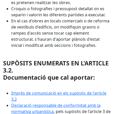
es pretenen realitzar les obres.
Croquis o fotografies i pressupost detallat on es
separin i valorin les diferents partides a executar.
En el cas d'obres en locals comercials o de reforma
de vestíbuls d'edificis, on modifiquin graons o
rampes d'accés sense tocar cap element
estructural, s'hauran d'aportar plànols d'estat
inicial i modificat amb seccions i fotografies.
SUPÒSITS ENUMERATS EN L'ARTICLE
3.2.
Documentació que cal aportar:
Imprès de comunicació en els supòsits de l'article
3.2
Declaració responsable de conformitat amb la
normativa urbanística
, pels supòsits de l'article 3 de