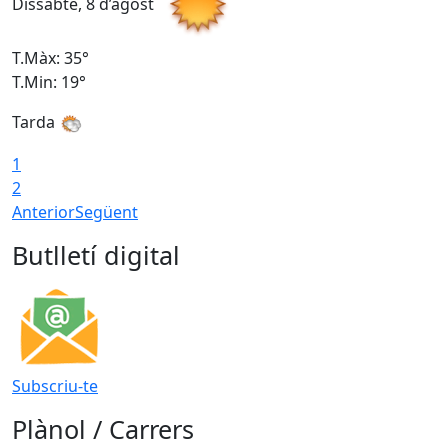
Dissabte, 8 d’agost
D
T.Màx: 35°
T
T.Min: 19°
T
Tarda
1
2
Anterior
Següent
Butlletí digital
Subscriu-te
Plànol / Carrers