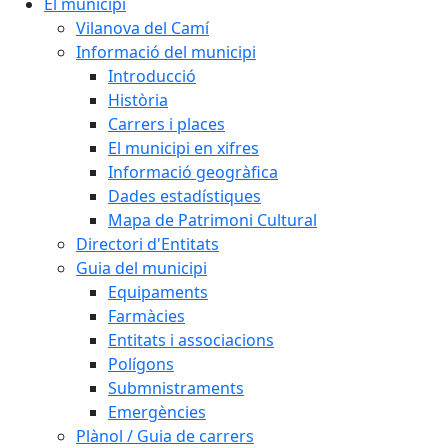
El municipi
Vilanova del Camí
Informació del municipi
Introducció
Història
Carrers i places
El municipi en xifres
Informació geogràfica
Dades estadístiques
Mapa de Patrimoni Cultural
Directori d'Entitats
Guia del municipi
Equipaments
Farmàcies
Entitats i associacions
Polígons
Submnistraments
Emergències
Plànol / Guia de carrers