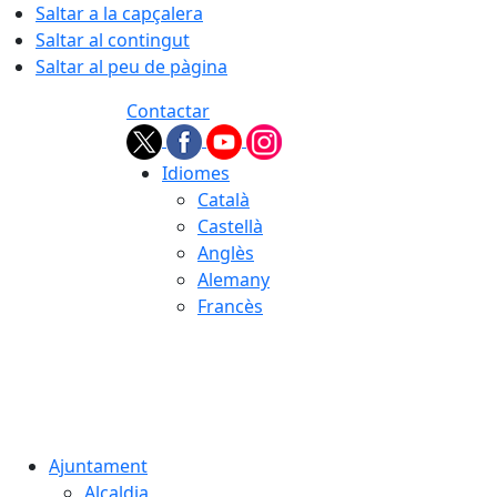
Saltar a la capçalera
Saltar al contingut
Saltar al peu de pàgina
Contactar
Idiomes
Català
Castellà
Anglès
Alemany
Francès
07.08.2026 | 11:39
Ajuntament
Alcaldia