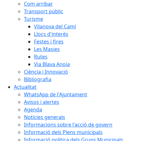
Com arribar
Transport públic
Turisme
Vilanova del Camí
Llocs d'interès
Festes i fires
Les Masies
Rutes
Via Blava Anoia
Ciència i Innovació
Bibliografia
Actualitat
WhatsApp de l'Ajuntament
Avisos i alertes
Agenda
Notícies generals
Informacions sobre l'acció de govern
Informació dels Plens municipals
Informació política dels Grups Municipals