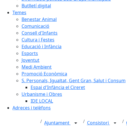
Butlletí digital
Temes
Benestar Animal
Comunicació
Consell d'Infants
Cultura i Festes
Educació i Infància
Esports
Joventut
Medi Ambient
Promoció Econòmica
S. Personals, Igualtat, Gent Gran, Salut i Consum
Espai d'Infància el Cireret
Urbanisme i Obres
IDE LOCAL
Adreces i telèfons
Ajuntament
Consistori